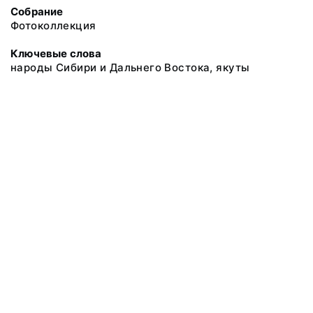
Собрание
Фотоколлекция
Ключевые слова
народы Сибири и Дальнего Востока, якуты
@ 2018 Музей антропологии и этнографии им. Петра Великого
(Кунсткамера) Российской академии наук
Все права защищены.
Условия использования материалов сайта