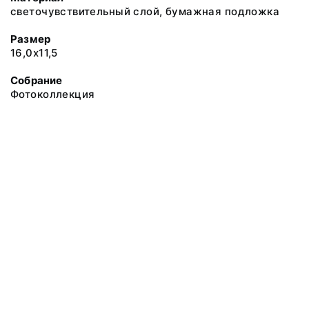
светочувствительный слой, бумажная подложка
Размер
16,0х11,5
Собрание
Фотоколлекция
@ 2018 Музей антропологии и этнографии им. Петра Великого
(Кунсткамера) Российской академии наук