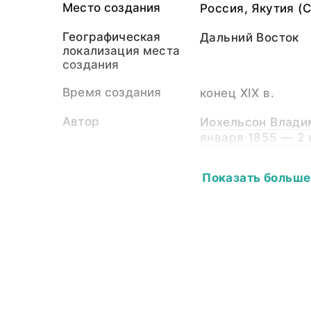
Место создания
Россия, Якутия (
Географическая
Дальний Восток
локализация места
создания
Время создания
конец XIX в.
Автор
Иохельсон Владим
января 1855 — 2 
Собиратель-частное
Иохельсон Владим
Показать больше
лицо
января 1855 — 2 
Материал
светочувствител
подложка
Размер
17,0х11,5
Собрание
Фотоколлекция