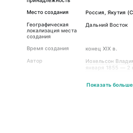
принадлежность
Место создания
Россия, Якутия (
Географическая
Дальний Восток
локализация места
создания
Время создания
конец XIX в.
Автор
Иохельсон Владим
января 1855 — 2 
Собиратель-частное
Иохельсон Владим
Показать больше
лицо
января 1855 — 2 
Материал
светочувствител
подложка
Размер
16,5х9,0
Собрание
Фотоколлекция