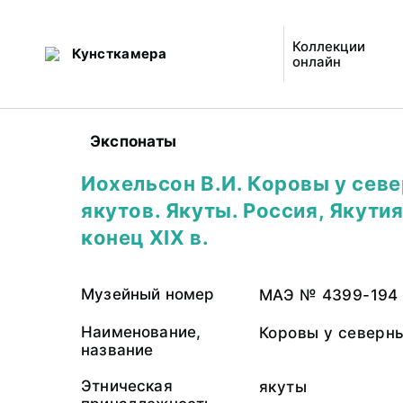
Коллекции
Кунсткамера
онлайн
Экспонаты
Иохельсон В.И. Коровы у сев
якутов. Якуты. Россия, Якутия
конец XIX в.
Музейный номер
МАЭ № 4399-194
Наименование,
Коровы у северн
название
Этническая
якуты