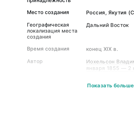
принадлежность
Место создания
Россия, Якутия (
Географическая
Дальний Восток
локализация места
создания
Время создания
конец XIX в.
Автор
Иохельсон Владим
января 1855 — 2 
Собиратель-частное
Иохельсон Владим
Показать больше
лицо
января 1855 — 2 
Материал
светочувствител
подложка
Размер
7,0х6,3
Собрание
Фотоколлекция