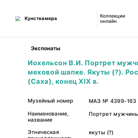
Коллекции
Кунсткамера
онлайн
Экспонаты
Иохельсон В.И. Портрет мужч
меховой шапке. Якуты (?). Ро
(Саха), конец XIX в.
Музейный номер
МАЭ № 4399-163
Наименование,
Портрет мужчины
название
Этническая
якуты (?)