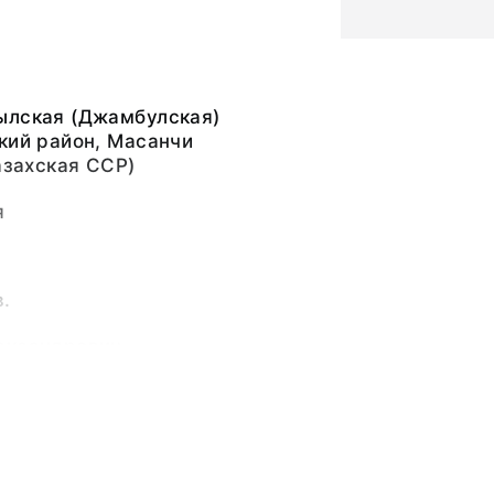
ылская (Джамбулская)
кий район, Масанчи
Казахская ССР)
я
в.
ександрович
ьный слой, бумажная