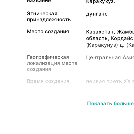
название
Каракухуз.
Этническая
дунгане
принадлежность
Место создания
Казахстан, Жамб
область, Кордайс
(Каракунуз) д. (
Географическая
Центральная Ази
локализация места
создания
Время создания
первая треть ХХ 
Собиратель-частное
Борисов Ефим Ал
лицо
Показать больше
Материал
светочувствител
подложка
Размер
8,2 х 5,0