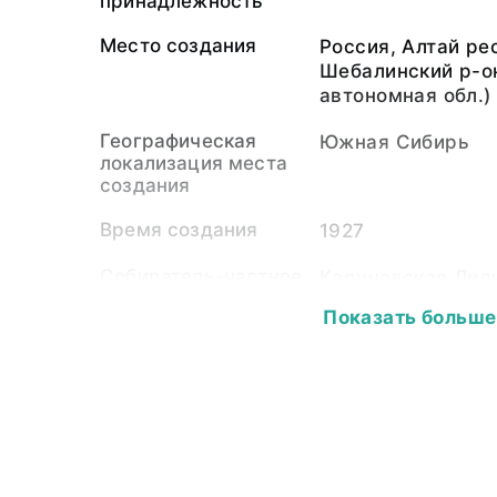
принадлежность
Место создания
Россия, Алтай ре
Шебалинский р-о
автономная обл.)
Географическая
Южная Сибирь
локализация места
создания
Время создания
1927
Собиратель-частное
Каруновская Лид
лицо
апреля 1893 - 24
Показать больше
Данилин Андрей 
сентября 1896 — 
Материал
светочувствитель
пластина
Размер
9,0 х 12,0