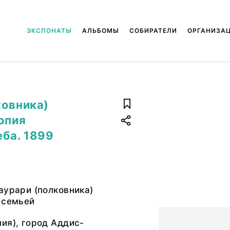
ЭКСПОНАТЫ
АЛЬБОМЫ
СОБИРАТЕЛИ
ОРГАНИЗА
ковника)
опия
еба. 1899
аурари (полковника)
 семьей
ия), город Аддис-