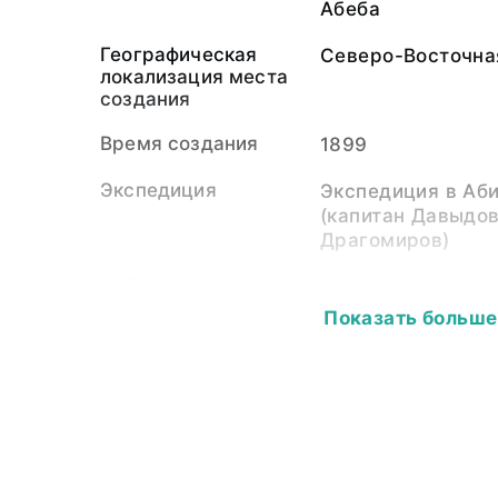
Абеба
Географическая
Северо-Восточна
локализация места
создания
Время создания
1899
Экспедиция
Экспедиция в Аб
(капитан Давыдов
Драгомиров)
Собиратель-
ФГБУК "Русский 
организация
Показать больше
Материал
светочувствител
подложка
Размер
8,0 х 10,0
Собрание
Фотоколлекция