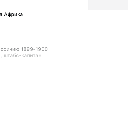
я Африка
иссинию 1899-1900
, штабс-капитан
музей"
ьный слой, бумажная