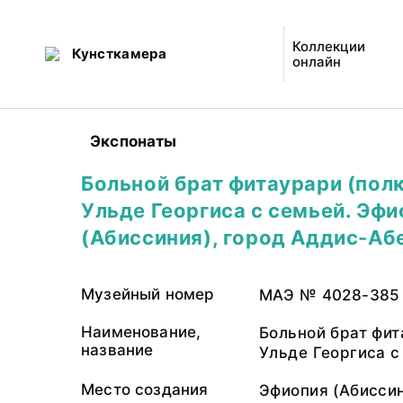
Коллекции
Кунсткамера
онлайн
Экспонаты
Больной брат фитаурари (пол
Ульде Георгиса с семьей. Эфи
(Абиссиния), город Аддис-Аб
Музейный номер
МАЭ № 4028-385
Наименование,
Больной брат фит
название
Ульде Георгиса с
Место создания
Эфиопия (Абиссин