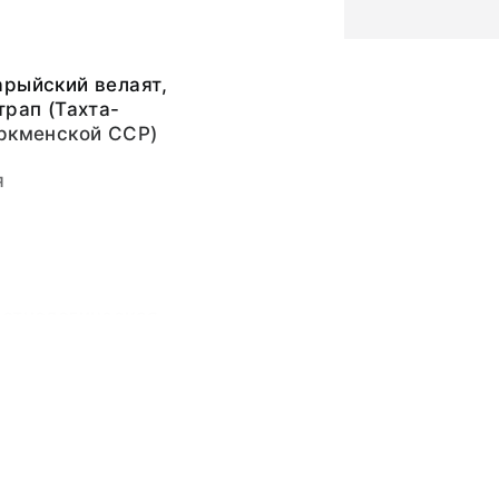
арыйский велаят,
трап (Тахта-
уркменской ССР)
я
 этнологическая
ССР (1928)
 этнологическая
ССР (1928)
ина,
ьный слой