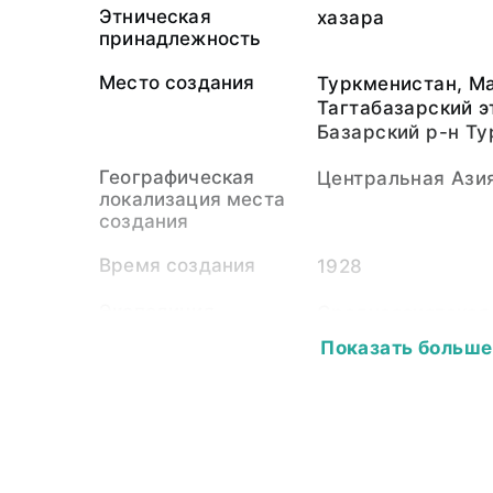
Этническая
хазара
принадлежность
Место создания
Туркменистан, М
Тагтабазарский э
Базарский р-н Т
Географическая
Центральная Ази
локализация места
создания
Время создания
1928
Экспедиция
Среднеазиатская
экспедиция АН С
Показать больше
Собиратель-
Среднеазиатская
организация
экспедиция АН С
Материал
стеклянная пласт
светочувствител