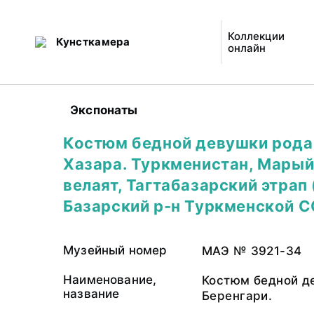
Коллекции
Кунсткамера
онлайн
Экспонаты
Костюм бедной девушки рода
Хазара. Туркменистан, Мары
велаят, Тагтабазарский этрап 
Базарский р-н Туркменской С
Музейный номер
МАЭ № 3921-34
Наименование,
Костюм бедной д
название
Беренгари.