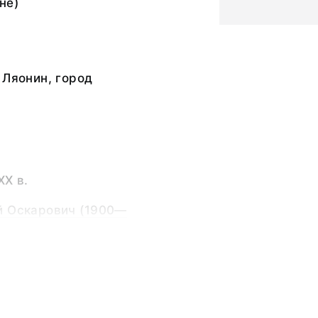
не)
 Ляонин, город
ХХ в.
й Оскарович (1900—
ка,
ьный слой
5,1. Открытка: 14,0 х