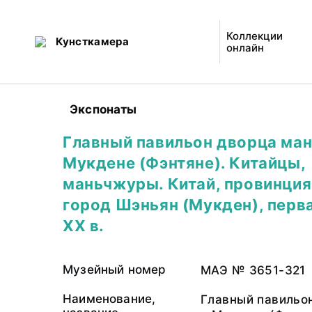
Коллекции
Кунсткамера
онлайн
Экспонаты
Главный павильон дворца ма
Мукдене (Фэнтяне). Китайцы,
маньчжуры. Китай, провинция
город Шэньян (Мукден), перв
ХХ в.
Музейный номер
МАЭ № 3651-321
Наименование,
Главный павильо