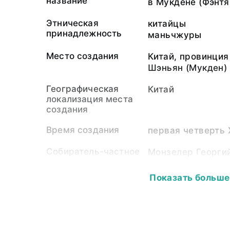
название
в Мукдене (Фэнтя
Этническая
китайцы
принадлежность
маньчжуры
Место создания
Китай, провинция
Шэньян (Мукден)
Географическая
Китай
локализация места
создания
Время создания
первая четверть 
Собиратель-частное
Монзелер Георги
лицо
1959)
Показать больше
Материал
бумажная подлож
светочувствител
Размер
Паспарту: 20,5 х 1
9,0