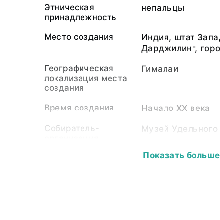
Этническая
непальцы
принадлежность
Место создания
Индия, штат Запа
Дарджилинг, гор
Географическая
Гималаи
локализация места
создания
Время создания
Начало XX века
Собиратель-
Музей Удельного
организация
Показать больше
Материал
светочувствител
подложка
Размер
Длина - 16,0; шири
Собрание
Фотоколлекция