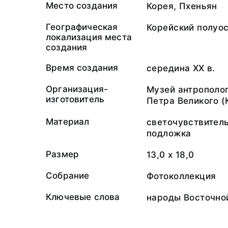
Место создания
Корея, Пхеньян
Географическая
Корейский полуо
локализация места
создания
Время создания
середина XX в.
Организация-
Музей антрополог
изготовитель
Петра Великого (
Материал
светочувствител
подложка
Размер
13,0 х 18,0
Собрание
Фотоколлекция
Ключевые слова
народы Восточно