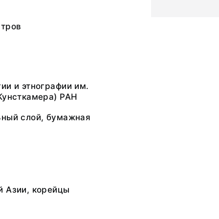
стров
ии и этнографии им.
Кунсткамера) РАН
ьный слой, бумажная
й Азии, корейцы