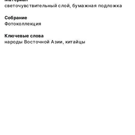
светочувствительный слой, бумажная подложка
Собрание
Фотоколлекция
Ключевые слова
народы Восточной Азии, китайцы
@ 2018 Музей антропологии и этнографии им. Петра Великого
(Кунсткамера) Российской академии наук