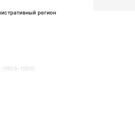
нистративный регион
 (1869–1960)
 (1869–1960)
ьный слой, бумажная