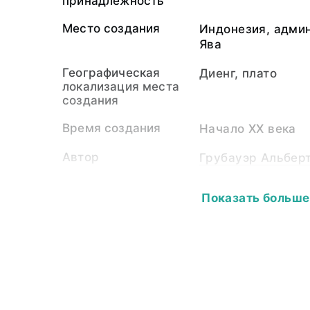
принадлежность
Место создания
Индонезия, адми
Ява
Географическая
Диенг, плато
локализация места
создания
Время создания
Начало XX века
Автор
Грубауэр Альберт
Собиратель-частное
Грубауэр Альберт
Показать больше
лицо
Материал
светочувствител
подложка
Размер
12,0 х 17,0
Собрание
Фотоколлекция