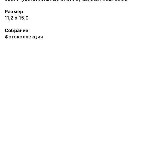
Размер
11,2 х 15,0
Собрание
Фотоколлекция
@ 2018 Музей антропологии и этнографии им. Петра Великого
(Кунсткамера) Российской академии наук
Все права защищены.