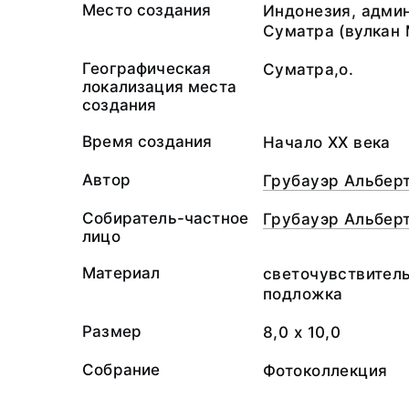
Место создания
Индонезия, адми
Суматра (вулкан
Географическая
Суматра,о.
локализация места
создания
Время создания
Начало XX века
Автор
Грубауэр Альберт
Собиратель-частное
Грубауэр Альберт
лицо
Материал
светочувствител
подложка
Размер
8,0 х 10,0
Собрание
Фотоколлекция