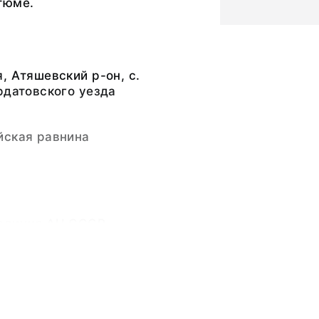
тюме.
, Атяшевский р-он, с.
рдатовского уезда
)
йская равнина
едиция АН СССР
ладимирович (13 [25]
оября 1949)
ьный слой, бумажная