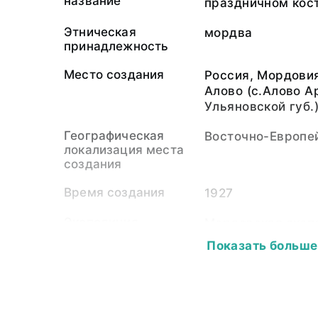
название
праздничном кос
Этническая
мордва
принадлежность
Место создания
Россия, Мордовия
Алово (с.Алово А
Ульяновской губ.
Географическая
Восточно-Европе
локализация места
создания
Время создания
1927
Экспедиция
Мордовская эксп
Показать больше
Собиратель-частное
Бубрих Дмитрий В
лицо
июля 1890 — 30 н
Материал
светочувствител
подложка