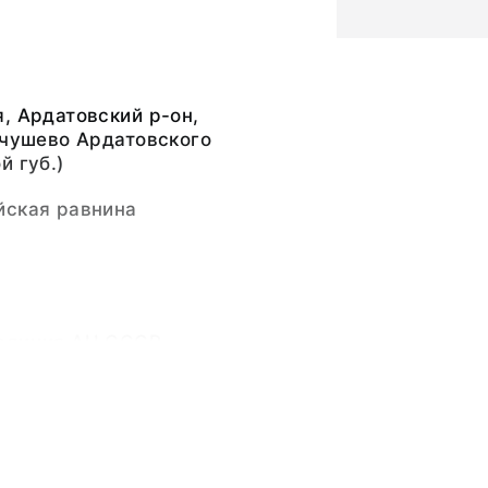
, Ардатовский р-он,
ечушево Ардатовского
й губ.)
йская равнина
едиция АН СССР
ладимирович (13 [25]
оября 1949)
ьный слой, бумажная