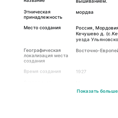
название
вышиванием.
Этническая
мордва
принадлежность
Место создания
Россия, Мордовия
Кечушево д. (с.К
уезда Ульяновско
Географическая
Восточно-Европе
локализация места
создания
Время создания
1927
Экспедиция
Мордовская эксп
Показать больше
Собиратель-частное
Бубрих Дмитрий В
лицо
июля 1890 — 30 н
Материал
светочувствител
подложка