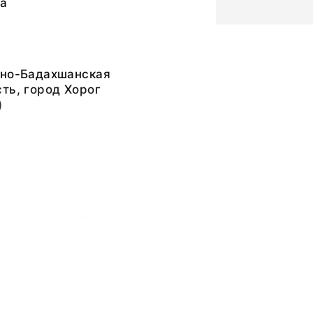
та
рно-Бадахшанская
ть, город Хорог
)
ии и этнографии им.
Кунсткамера) РАН
ьный слой, бумажная