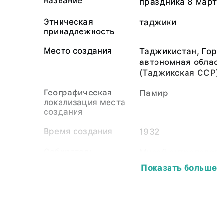
название
праздника 8 мар
Этническая
таджики
принадлежность
Место создания
Таджикистан, Го
автономная облас
(Таджикская ССР
Географическая
Памир
локализация места
создания
Время создания
1932
Собиратель-
Музей антрополог
организация
Петра Великого (
Показать больше
Материал
светочувствител
подложка
Размер
11,7 х 16,6