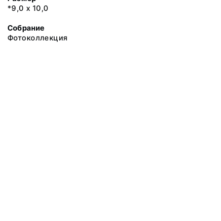
*9,0 х 10,0
Собрание
Фотоколлекция
@ 2018 Музей антропологии и этнографии им. Петра Великого
(Кунсткамера) Российской академии наук
Все права защищены.
Условия использования материалов сайта
Отправить сообщение