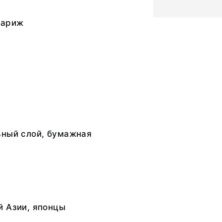
Париж
ьный слой, бумажная
й Азии, японцы