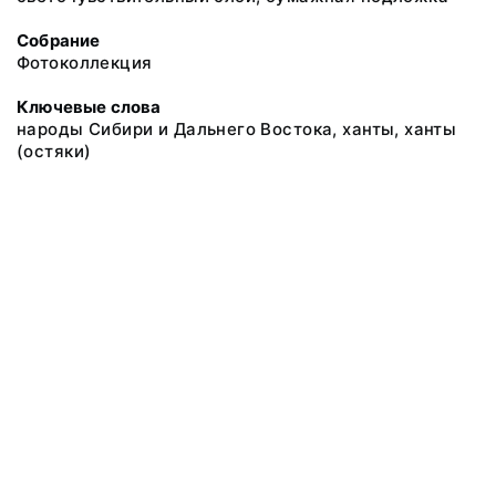
Собрание
Фотоколлекция
Ключевые слова
народы Сибири и Дальнего Востока, ханты, ханты
(остяки)
@ 2018 Музей антропологии и этнографии им. Петра Великого
(Кунсткамера) Российской академии наук