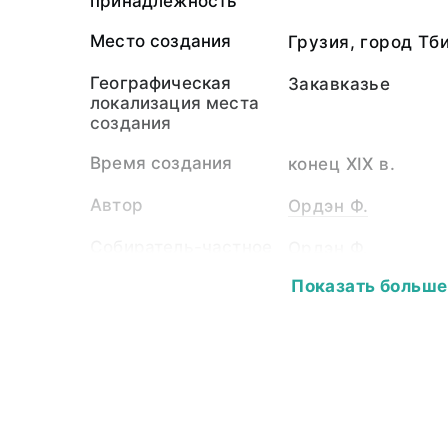
принадлежность
Место создания
Грузия, город Тб
Географическая
Закавказье
локализация места
создания
Время создания
конец XIX в.
Автор
Ордэн Ф.
Собиратель-частное
Ордэн Ф.
лицо
Показать больше
Материал
светочувствител
подложка
Размер
*10,0 х 14,0
Собрание
Фотоколлекция