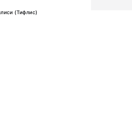
илиси (Тифлис)
ьный слой, бумажная