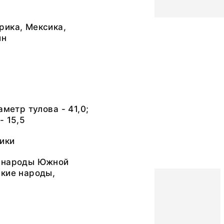
рика, Мексика,
йн
аметр тулова - 41,0;
- 15,5
ики
 народы Южной
ские народы,