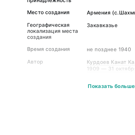
принадлежность
Место создания
Армения (с.Шахм
Географическая
Закавказье
локализация места
создания
Время создания
не позднее 1940
Автор
Курдоев Канат Ка
1909 — 31 октября
Собиратель-частное
Курдоев Канат Ка
Показать больше
лицо
1909 — 31 октябр
Материал
фотопленка, свет
Размер
9,0 х 12,0
Собрание
Фотоколлекция