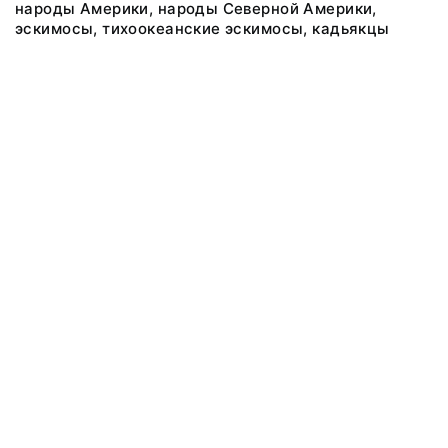
народы Америки, народы Северной Америки,
эскимосы, тихоокеанские эскимосы, кадьякцы
@ 2018 Музей антропологии и этнографии им. Петра Великого
(Кунсткамера) Российской академии наук
Все права защищены.
Условия использования материалов сайта
Отправить сообщение
Сообщение об ошибке
Перейти на сайт музея