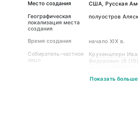
Место создания
США, Русская Ам
Географическая
полуостров Аляс
локализация места
создания
Время создания
начало XIX в.
Собиратель-частное
Крузенштерн Ива
лицо
Федорович (8 (19)
августа 1846) (?)
Показать больше
Материал
кожа, иглы дикобр
Размер
Длина общая - 80
34,0; ширина осно
основы - 1,0; выс
14,5.
Аннотация
Подобные ножны 
тлинкиты.