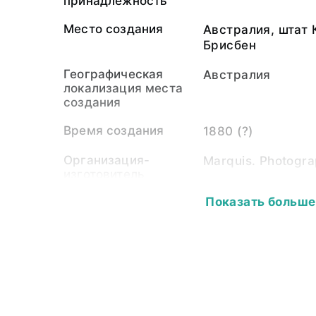
принадлежность
Место создания
Австралия, штат 
Брисбен
Географическая
Австралия
локализация места
создания
Время создания
1880 (?)
Организация-
Marquis. Photogra
изготовитель
Показать больше
Собиратель-частное
Миклухо-Маклай 
лицо
(1846-1888)
Материал
светочувствител
подложка
Размер
6,0 х 10,0