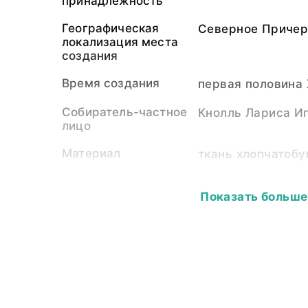
принадлежность
Географическая
Северное Приче
локализация места
создания
Время создания
первая половина 
Собиратель-частное
Кнолль Лариса И
лицо
Материал
ткань хлопчатоб
Размер
Ширина по линии 
Показать больше
по линии груди -
по подолу - 68,0;
ширина манжета -
ворота - 33,0; ши
ширина вышивки -
Аннотация
Такое одеяние, бл
предмет верхней