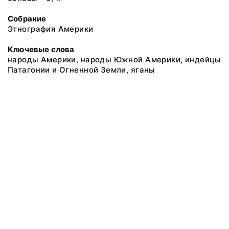
Собрание
Этнография Америки
Ключевые слова
народы Америки, народы Южной Америки, индейцы
Патагонии и Огненной Земли, яганы
@ 2018 Музей антропологии и этнографии им. Петра Великого
(Кунсткамера) Российской академии наук