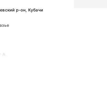
евский р-он, Кубачи
азье
 А.
ебро 875, бирюза,
ина - 2,8; толщина -