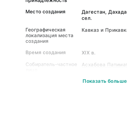
принадлежность
Место создания
Дагестан, Дахада
сел.
Географическая
Кавказ и Прикавк
локализация места
создания
Время создания
XIX в.
Собиратель-частное
Асхабова Патимат
лицо
Показать больше
Материал
серебро 600, сер
паста
Размер
Длина - 19,0; шир
0,1; вес - 51,6
Собрание
Особая кладовая