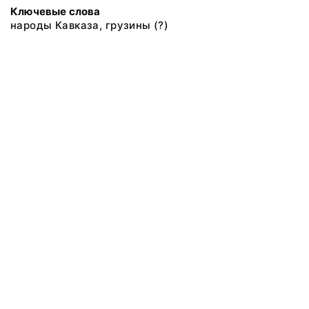
Ключевые слова
народы Кавказа, грузины (?)
@ 2018 Музей антропологии и этнографии им. Петра Великого
(Кунсткамера) Российской академии наук
Все права защищены.
Условия использования материалов сайта
Отправить сообщение
Сообщение об ошибке
Перейти на сайт музея