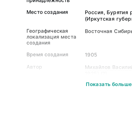
принадлежность
Место создания
Россия, Бурятия 
(Иркутская губер
Географическая
Восточная Сибир
локализация места
создания
Время создания
1905
Автор
Михайлов Васили
1925) (?)
Показать больше
Собиратель-частное
Михайлов Васили
лицо
1925)
Материал
светочувствитель
пластина
Размер
12,8 х 17,7