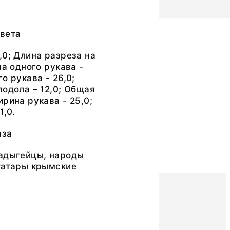
цвета
,0; Длина разреза на
на одного рукава -
о рукава - 26,0;
подола – 12,0; Общая
ирина рукава - 25,0;
1,0.
аза
 адыгейцы, народы
татары крымские