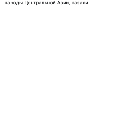
народы Центральной Азии, казахи
@ 2018 Музей антропологии и этнографии им. Петра Великого
(Кунсткамера) Российской академии наук
Все права защищены.
Условия использования материалов сайта
Отправить сообщение
Сообщение об ошибке
Перейти на сайт музея