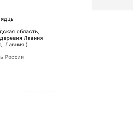
рядцы
дская область,
 деревня Лавния
д. Лавния.)
ть России
димович (1954-2016)
димович (1954-2016)
очувствительный слой