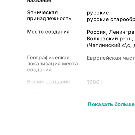
название
Этническая
русские
принадлежность
русские старооб
Место создания
Россия, Ленингра
Волховский р-он,
(Чаплинский с\с, 
Географическая
Европейская час
локализация места
создания
Время создания
1980 г.
Автор
Ушаков Никита Ва
Показать больше
Собиратель-частное
Ушаков Никита Ва
лицо
Материал
фотопленка, свет