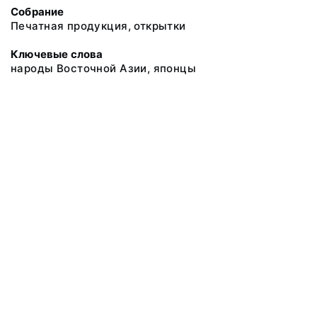
Собрание
Печатная продукция, открытки
Ключевые слова
народы Восточной Азии, японцы
@ 2018 Музей антропологии и этнографии им. Петра Великого
(Кунсткамера) Российской академии наук
Все права защищены.
Условия использования материалов сайта