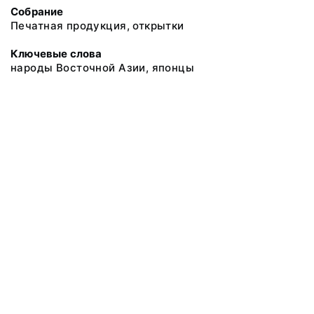
Собрание
Печатная продукция, открытки
Ключевые слова
народы Восточной Азии, японцы
@ 2018 Музей антропологии и этнографии им. Петра Великого
(Кунсткамера) Российской академии наук
Все права защищены.
Условия использования материалов сайта