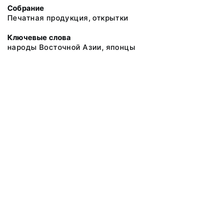
Собрание
Печатная продукция, открытки
Ключевые слова
народы Восточной Азии, японцы
@ 2018 Музей антропологии и этнографии им. Петра Великого
(Кунсткамера) Российской академии наук
Все права защищены.
Условия использования материалов сайта