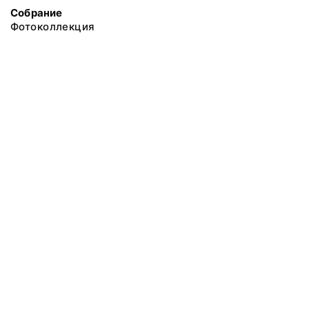
Собрание
Фотоколлекция
@ 2018 Музей антропологии и этнографии им. Петра Великого
(Кунсткамера) Российской академии наук
Все права защищены.
Условия использования материалов сайта
Отправить сообщение
Сообщение об ошибке
Перейти на сайт музея