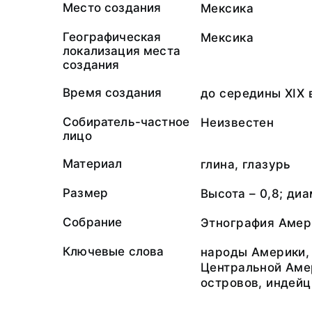
Место создания
Мексика
Географическая
Мексика
локализация места
создания
Время создания
до середины XIX 
Собиратель-частное
Неизвестен
лицо
Материал
глина, глазурь
Размер
Высота – 0,8; диа
Собрание
Этнография Амер
Ключевые слова
народы Америки,
Центральной Аме
островов, индей