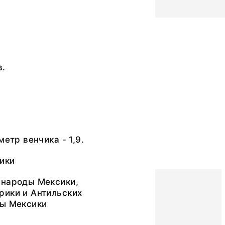
в.
метр венчика - 1,9.
ики
 народы Мексики,
рики и Антильских
цы Мексики