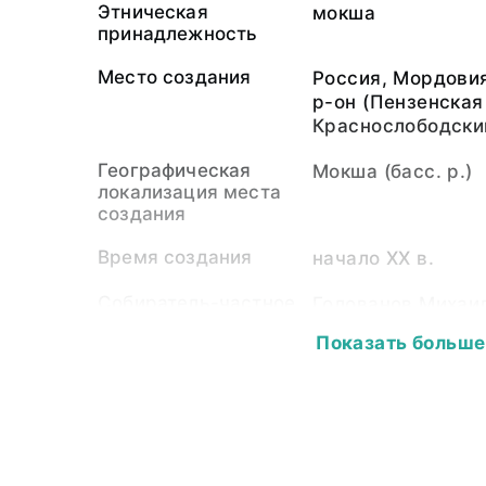
Этническая
мокша
принадлежность
Место создания
Россия, Мордови
р-он (Пензенская 
Краснослободски
Географическая
Мокша (басс. р.)
локализация места
создания
Время создания
начало ХХ в.
Собиратель-частное
Голованов Михаи
лицо
Показать больше
Материал
холст, ситец, нит
шерстяная, тесьм
стеклянный цветн
раковина каури, 
серебряная, нить