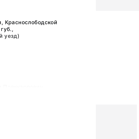
я, Краснослободской
губ.,
й уезд)
л Поликарпович
ь шерстяная, ткань
а шелковая, бисер
ой, стеклярус,
желтая медь, нить
 золотая, дерево