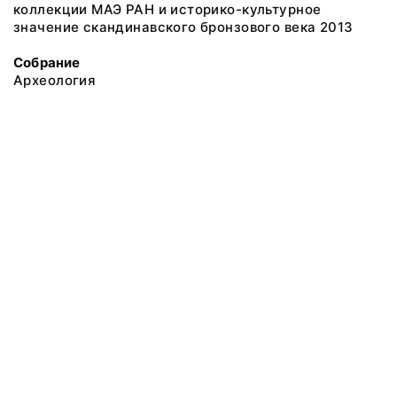
коллекции МАЭ РАН и историко-культурное
значение скандинавского бронзового века 2013
Собрание
Археология
@ 2018 Музей антропологии и этнографии им. Петра Великого
(Кунсткамера) Российской академии наук
Все права защищены.
Условия использования материалов сайта