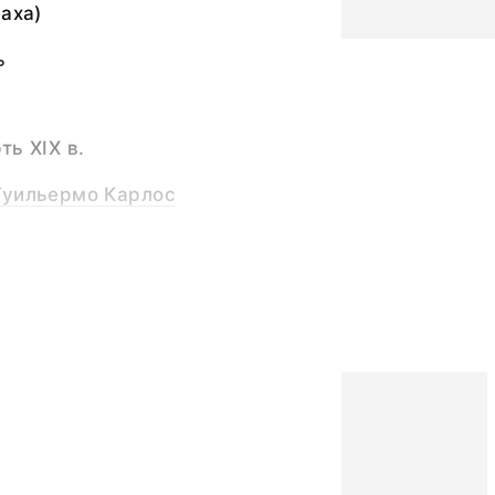
Саха)
ь
ть XIX в.
Гуильермо Карлос
4,0; ширина черпака -
- 6,4; ширина ручки -
и - 0,3.
ри
Дальнего Востока,