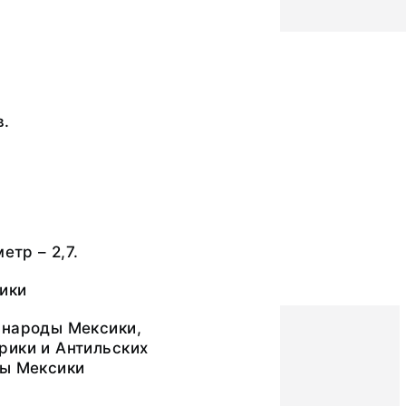
в.
етр – 2,7.
ики
 народы Мексики,
рики и Антильских
цы Мексики