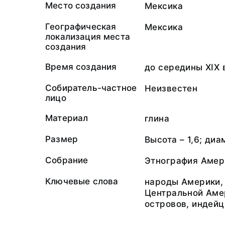
Место создания
Мексика
Географическая
Мексика
локализация места
создания
Время создания
до середины XIX 
Собиратель-частное
Неизвестен
лицо
Материал
глина
Размер
Высота – 1,6; диам
Собрание
Этнография Амер
Ключевые слова
народы Америки,
Центральной Аме
островов, индей