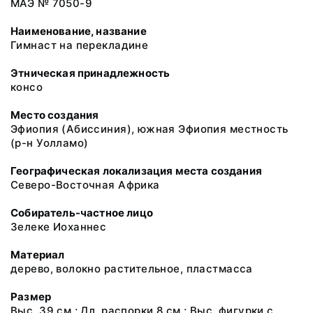
МАЭ № 7050-9
Наименование, название
Гимнаст на перекладине
Этническая принадлежность
консо
Место создания
Эфиопия (Абиссиния), южная Эфиопия местность
(р-н Уолламо)
Географическая локализация места создания
Северо-Восточная Африка
Собиратель-частное лицо
Зелеке Иоханнес
Материал
дерево, волокно растительное, пластмасса
Размер
Выс. 39 см.; Дл. распорки 8 см.; Выс. фигурки с