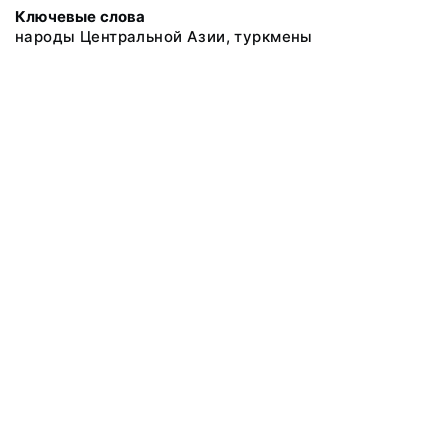
Ключевые слова
народы Центральной Азии, туркмены
@ 2018 Музей антропологии и этнографии им. Петра Великого
(Кунсткамера) Российской академии наук
Все права защищены.
Условия использования материалов сайта
Отправить сообщение
Сообщение об ошибке
Перейти на сайт музея