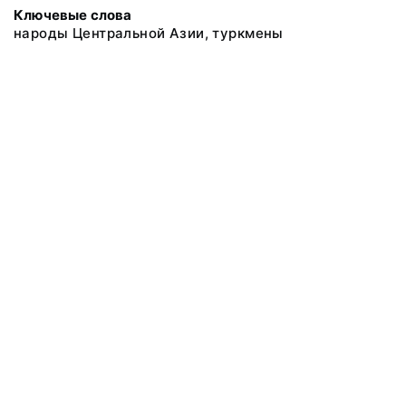
Ключевые слова
народы Центральной Азии, туркмены
@ 2018 Музей антропологии и этнографии им. Петра Великого
(Кунсткамера) Российской академии наук
Все права защищены.
Условия использования материалов сайта
Отправить сообщение
Сообщение об ошибке
Перейти на сайт музея