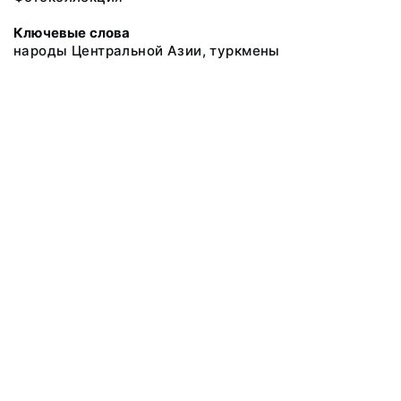
Ключевые слова
народы Центральной Азии, туркмены
@ 2018 Музей антропологии и этнографии им. Петра Великого
(Кунсткамера) Российской академии наук
Все права защищены.
Условия использования материалов сайта
Отправить сообщение
Сообщение об ошибке