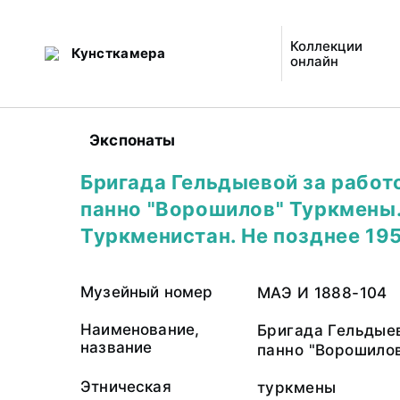
Коллекции
Кунсткамера
онлайн
Экспонаты
Бригада Гельдыевой за работ
панно "Ворошилов" Туркмены
Туркменистан. Не позднее 19
Музейный номер
МАЭ И 1888-104
Наименование,
Бригада Гельдыев
название
панно "Ворошило
Этническая
туркмены